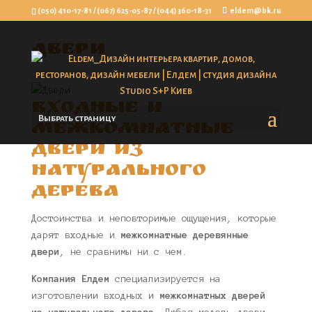
(050) 410-17-81
/
(067) 625-05-87
/
(044) 360-18-31
eldem@bk.ru
Двери
Входные и
Выбрать страницу
межкомнатные
двери из
натурального
дерева
Достоинства и неповторимые ощущения, которые
дарят входные и
межкомнатные деревянные
двери
, не сравнимы ни с чем.
Компания Елдем
специализируется на
изготовлении входных и
межкомнатных дверей