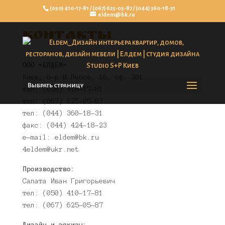
(050) 410-17-81
/
(067) 625-05-87
/
(044) 360-18-31
eldem@bk.ru
Контакты
ООО «ЕЛДЕМ»
Киев, б-р И.Лепсе, 16, оф. 301
Выбрать страницу
тел: (050) 410-17-81
тел: (067) 625-05-87
тел: (044) 360-18-31
факс: (044) 424-18-23
e-mail: eldem@bk.ru
4eldem@ukr.net
Производство:
Салата Иван Григорьевич
тел: (050) 410-17-81
тел: (067) 625-05-87
Дизайн и эскизы: