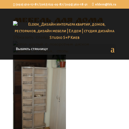
(050) 410-17-81
/
(067) 625-05-87
/
(044) 360-18-31
eldem@bk.ru
Мебель для дома
[Показать слайдшоу]
Выбрать страницу