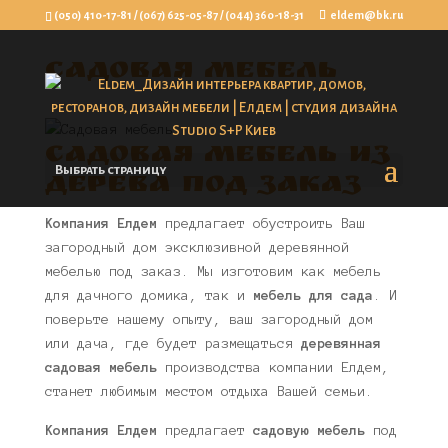
(050) 410-17-81
/
(067) 625-05-87
/
(044) 360-18-31
eldem@bk.ru
Садовая мебель
Садовая мебель из
Выбрать страницу
дерева под заказ
Компания Елдем
предлагает обустроить Ваш
загородный дом эксклюзивной деревянной
мебелью под заказ. Мы изготовим как мебель
для дачного домика, так и
мебель для сада
. И
поверьте нашему опыту, ваш загородный дом
или дача, где будет размещаться
деревянная
садовая мебель
производства компании Елдем,
станет любимым местом отдыха Вашей семьи.
Компания Елдем
предлагает
садовую мебель
под